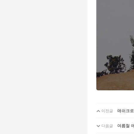
애쉬크로
이전글
여름철 
다음글