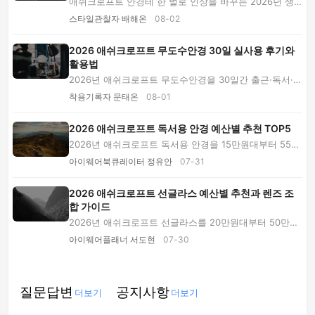
애쉬크로프트 안경테 한 벌로 인상을 바꾸는 2026년 생
활 팁입니다. 눈썹 간격과 옷의 목선, 화상회의 ...
스타일관찰자 배해온
08-02
2026 애쉬크로프트 무도수안경 30일 실사용 후기와
활용법
2026년 애쉬크로프트 무도수안경을 30일간 출근·독서·외
출에 착용한 후기입니다. 착용감과 장단점, 피팅...
착용기록자 문태온
08-01
2026 애쉬크로프트 독서용 안경 예산별 추천 TOP5
2026년 애쉬크로프트 독서용 안경을 15만원대부터 55만
원 이상까지 비교합니다. 프레임·렌즈 예산 배분...
아이웨어북큐레이터 정유안
07-31
2026 애쉬크로프트 선글라스 예산별 추천과 렌즈 조
합 가이드
2026년 애쉬크로프트 선글라스를 20만원대부터 50만원
이상까지 비교합니다. 무도수·도수·편광·누진 렌...
아이웨어플래너 서도현
07-30
질문답변
공지사항
더보기
더보기