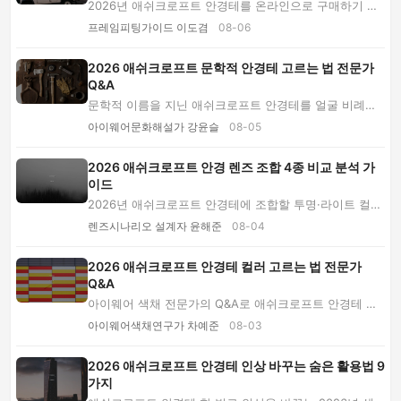
2026년 애쉬크로프트 안경테를 온라인으로 구매하기 전
치수, 브리지, 렌즈 비용, 착용 목적, 교환 조건...
프레임피팅가이드 이도겸
08-06
2026 애쉬크로프트 문학적 안경테 고르는 법 전문가
Q&A
문학적 이름을 지닌 애쉬크로프트 안경테를 얼굴 비례와
착용 환경에 맞춰 고르는 법을 전문가 Q&A로 설...
아이웨어문화해설가 강윤슬
08-05
2026 애쉬크로프트 안경 렌즈 조합 4종 비교 분석 가
이드
2026년 애쉬크로프트 안경테에 조합할 투명·라이트 컬러
·변색·편광 렌즈를 착용 환경, 기능, 비용과 주...
렌즈시나리오 설계자 윤해준
08-04
2026 애쉬크로프트 안경테 컬러 고르는 법 전문가
Q&A
아이웨어 색채 전문가의 Q&A로 애쉬크로프트 안경테 컬
러 선택법을 안내합니다. 블랙·브라운·투명 프레...
아이웨어색채연구가 차예준
08-03
2026 애쉬크로프트 안경테 인상 바꾸는 숨은 활용법 9
가지