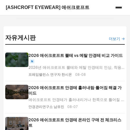
[ASHCROFT EYEWEAR] 애쉬크로프트
홈
자유게시판
게시판
더보기 →
2026 애쉬크로프트 뿔테 vs 메탈 안경테 비교 가이드
N
2026년 애쉬크로프트 뿔테와 메탈 안경테의 인상, 착용
감, 도수 렌즈 궁합, 내구성과 관리법을 비교합니...
프레임밸런스 연구자 한시온
08-08
2026 애쉬크로프트 안경테 흘러내림·틀어짐 해결 가
이드
애쉬크로프트 안경테가 흘러내리거나 한쪽으로 틀어질 때
원인을 구분하는 법부터 코 눌림·귀 통증 해결...
안경관리연구소 남유진
08-07
2026 애쉬크로프트 안경테 온라인 구매 전 체크리스
트