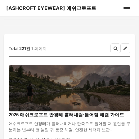
[ASHCROFT EYEWEAR] 애쉬크로프트
홈
게시판
Total 221건
1 페이지
2026 애쉬크로프트 안경테 흘러내림·틀어짐 해결 가이드
애쉬크로프트 안경테가 흘러내리거나 한쪽으로 틀어질 때 원인을 구
분하는 법부터 코 눌림·귀 통증 해결, 안전한 세척과 보관...