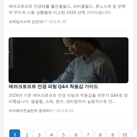
애쉬크로프트 안경테를 홀든콜필드, 피비콜필드, 류노스케 등 문학
적 무드와 사용 상황별로 비교한 2026 선택 가이드입니다.
프레임리서처 강민재
07-25
조회 49
애쉬크로프트 안경 피팅 Q&A 착용감 가이드
2026년 기준 애쉬크로프트 안경 피팅과 착용감을 전문가 Q&A로 정
리했습니다. 얼굴형, 소재, 렌즈, 관리법까지 실용적으로 안...
아이웨어컨설턴트 윤재하
07-24
조회 55
끝
1
2
3
4
5
6
7
8
9
10