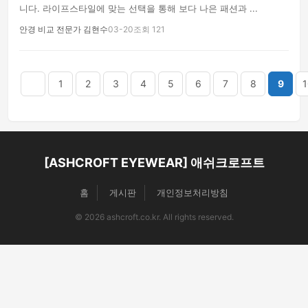
니다. 라이프스타일에 맞는 선택을 통해 보다 나은 패션과 ...
안경 비교 전문가 김현수
03-20
조회 121
음
맨끝
1
2
3
4
5
6
7
8
9
1
[ASHCROFT EYEWEAR] 애쉬크로프트
홈
게시판
개인정보처리방침
© 2026 ashcroft.co.kr. All rights reserved.