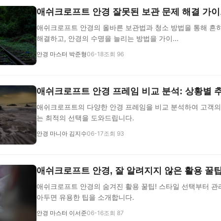
애쉬크로프트 안경 잘못된 보관 문제 해결 가
애쉬크로프트 안경의 올바른 보관법과 청소 방법을 통해 흔
해결하고, 안경의 수명을 늘리는 방법을 가이...
안경 마스터 박준형
06-18
조회 96
애쉬크로프트 안경 프레임 비교 분석: 상황별 
애쉬크로프트의 다양한 안경 프레임을 비교 분석하여 고객의
는 최적의 선택을 도와드립니다.
안경 마니아 김지수
06-17
조회 93
애쉬크로프트 안경, 잘 알려지지 않은 활용 꿀
애쉬크로프트 안경의 숨겨진 활용 꿀팁! 스타일 선택부터 관리
아두면 유용한 팁을 소개합니다.
안경 마스터 이서준
06-16
조회 87