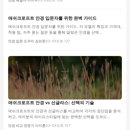
안경 해결사 이지우
03-06
조회 109
애쉬크로프트 안경 입문자를 위한 완벽 가이드
애쉬크로프트 안경 입문자를 위한 가이드. 각 모델의 특징과 가격대,
착용 팁, 자주 묻는 질문 등을 통해 알맞은 안경을 선택...
안경 입문 도우미 김민준
03-05
조회 127
애쉬크로프트 안경 vs 선글라스: 선택의 기술
애쉬크로프트의 안경과 선글라스를 비교하여 각각의 장단점을 분석
하고, 여러분의 라이프스타일에 맞는 완벽한 선택을 도와드...
안경 비교 전문가 이지훈
03-04
조회 107