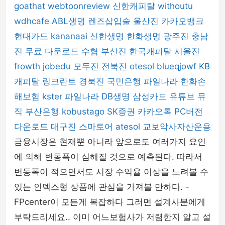
goathat
webtoonreview
신한캐피탈
withoutu
wdhcafe
ABL생명
렌즈삽입술
울산진
카카오뱅크
현대카드
kananaai
신한생명
한화생명
광주진
충남
진
무료 다운로드
수협
부산진
한국캐피탈
서울진
frowth
jobedu
모두진
전북진
otesol
blueqjowf
KB
캐피탈
링크란트
경북진
국민은행
파일나라
한화손
해보험
kster
파일나라
DB생명
삼성카드
유튜브 뮤
직
부산은행
kobustago
SK증권
카카오톡 PC버전
다운로드
대구진
스마토어
atesol
교보악사자산운용
금융시장은 현재뿐 아니라 앞으로도 여러가지 요인
에 의해 변동폭이 심해질 것으로 예측된다. 따라서
변동폭이 적으면서도 시장 수익율 이상을 노려볼 수
있는 인덱스형 상품에 관심을 가져볼 만하다. -
FPcenter이 모든게 복잡하다 그러면 설계사분에게
부탁드리세요.. 이미 어느보험사가 저렴한지 알고 설