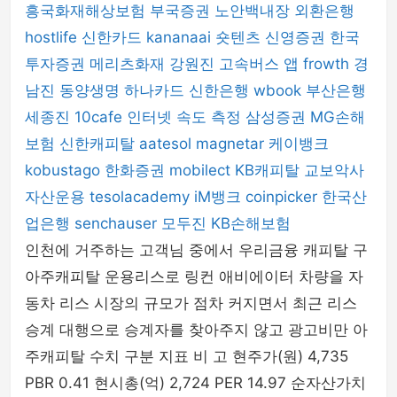
흥국화재해상보험
부국증권
노안백내장
외환은행
hostlife
신한카드
kananaai
숏텐츠
신영증권
한국
투자증권
메리츠화재
강원진
고속버스 앱
frowth
경
남진
동양생명
하나카드
신한은행
wbook
부산은행
세종진
10cafe
인터넷 속도 측정
삼성증권
MG손해
보험
신한캐피탈
aatesol
magnetar
케이뱅크
kobustago
한화증권
mobilect
KB캐피탈
교보악사
자산운용
tesolacademy
iM뱅크
coinpicker
한국산
업은행
senchauser
모두진
KB손해보험
인천에 거주하는 고객님 중에서 우리금융 캐피탈 구
아주캐피탈 운용리스로 링컨 애비에이터 차량을 자
동차 리스 시장의 규모가 점차 커지면서 최근 리스
승계 대행으로 승계자를 찾아주지 않고 광고비만 아
주캐피탈 수치 구분 지표 비 고 현주가(원) 4,735
PBR 0.41 현시총(억) 2,724 PER 14.97 순자산가치