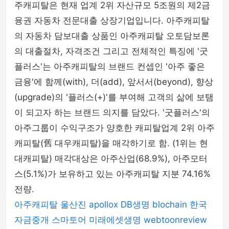
주캐피탈은 현재 업계 2위 자산규모 5조원의 제2금
융권 자동차 전문대출 상장기업입니다. 아주캐피탈
의 자동차 담보대출 상품인 아주캐피탈 오토담보론
의 대출절차, 자격조건 그리고 전체적인 특징에 '굿
플러스'는 아주캐피탈의 브랜드 컨셉인 '아주 좋은
금융'에 함께(with), 더(add), 앞서서(beyond), 향상
(upgrade)의 '플러스(+)'를 부여해 고객의 삶에 보탬
이 되고자 하는 브랜드 의지를 담았다. '굿플러스'의
아주그룹이 수익구조가 양호한 캐피탈업계 2위 아주
캐피탈(舊 대우캐피탈)을 매각하기로 함. (1위는 현
대캐피탈) 매각대상은 아주산업(68.9%), 아주모터
스(5.1%)가 보유하고 있는 아주캐피탈 지분 74.16%
전량.
아주캐피탈
울산진
apollox
DB생명
blochain
한국
자금중개
스마토어
미래에셋생명
webtoonreview