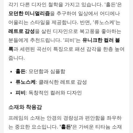
각기 다른 디자인 철학을 가지고 있습니다. '홀든'은
모던한 미니멀리즘
을 추구하여 일상에서 어디에나
어울리는 스타일을 제공합니다. 반면, '류노스케'는
레트로 감성
을 살린 디자인으로 복고풍을 좋아하는
분들에게 추천드립니다. '피비'는
유니크한 컬러 블
록
과 세련된 곡선이 특징으로 패션 감각을 한층 높여
줍니다.
홀든
: 모던함과 심플함
류노스케
: 클래식한 레트로 감성
피비
: 독창적인 컬러와 디자인
소재와 착용감
프레임의 소재는 안경의 경량성과 편안함을 좌우하
는 중요한 요소입니다.
'홀든'
은 가벼운 티타늄 소재