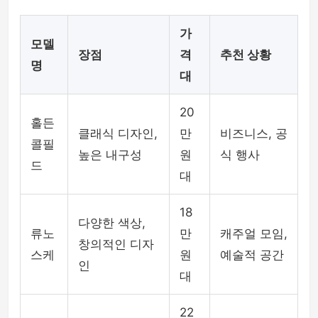
가
모델
장점
격
추천 상황
명
대
20
홀든
클래식 디자인,
만
비즈니스, 공
콜필
높은 내구성
원
식 행사
드
대
18
다양한 색상,
류노
만
캐주얼 모임,
창의적인 디자
스케
원
예술적 공간
인
대
22