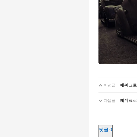
애쉬크로
이전글
애쉬크로
다음글
댓글
0